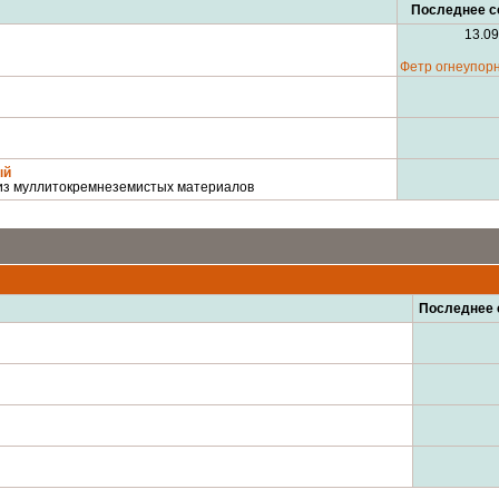
Последнее с
13.09
Фетр огнеупорн
ый
 из муллитокремнеземистых материалов
Последнее 