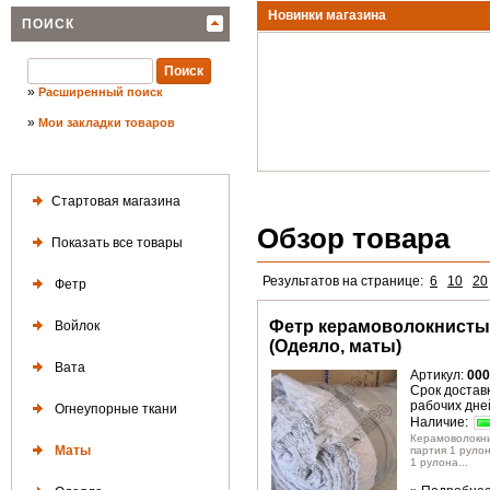
Новинки магазина
ПОИСК
»
Расширенный поиск
»
Мои закладки товаров
Стартовая магазина
Обзор товара
Показать все товары
Результатов на странице:
6
10
20
Фетр
Фетр керамоволокнисты
Войлок
(Одеяло, маты)
Вата
Артикул:
000
Срок доставк
рабочих дне
Огнеупорные ткани
Наличие:
Керамоволокн
Маты
партия 1 руло
1 рулона...