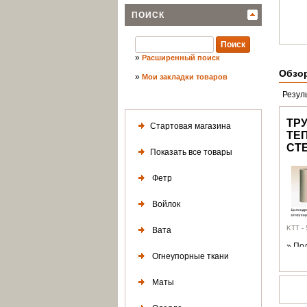
ПОИСК
»
Расширенный поиск
Обзо
»
Мои закладки товаров
Резул
ТР
Стартовая магазина
ТЕ
СТ
Показать все товары
Фетр
Войлок
KТТ - 
Вата
»
По
»
Ср
Огнеупорные ткани
Маты