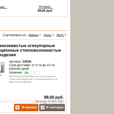
ис...
ТРУБКИ...
99,00 руб.
*
Сортировать по:
Имени
Цене
Дате
мнеземистые огнеупорные
яционные стекловолокнистые
изделия
Артикул:
10026
Срок доставки: от 5-ти до 15-ти
рабочих дней
Наличие:
Мулитокремнеземистые огнеупорные
теплоизоляционые стекловолокнистые
фасоные изделия...
99,00 руб.
Включая 18.00% НДС
Плюс
доставка
В корзину
В закладки