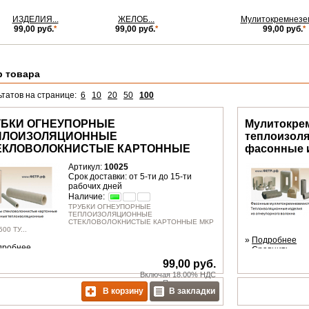
ИЗДЕЛИЯ...
ЖЕЛОБ...
Мулитокремнезем
99,00 руб.
*
99,00 руб.
*
99,00 руб.
*
р товара
ьтатов на странице:
6
10
20
50
100
УБКИ ОГНЕУПОРНЫЕ
Мулитокре
ПЛОИЗОЛЯЦИОННЫЕ
теплоизол
ЕКЛОВОЛОКНИСТЫЕ КАРТОННЫЕ
фасонные 
Артикул:
10025
Срок доставки: от 5-ти до 15-ти
рабочих дней
Наличие:
ТРУБКИ ОГНЕУПОРНЫЕ
ТЕПЛОИЗОЛЯЦИОННЫЕ
СТЕКЛОВОЛОКНИСТЫЕ КАРТОННЫЕ МКР
500 ТУ...
»
Подробнее
дробнее
»
Сравнить
авнить
99,00 руб.
Включая 18.00% НДС
Плюс
доставка
В корзину
В закладки