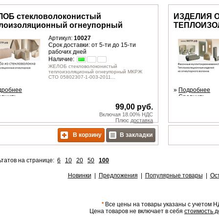
ОБ стекловолоконистый
ИЗДЕЛИЯ 
лоизоляционный огнеупорный
ТЕПЛОИЗО
Артикул:
10027
Срок доставки: от 5-ти до 15-ти
рабочих дней
Наличие:
ЖЕЛОБ стекловолоконистый
теплоизоляционый огнеупорный МКРЖ
СТО 05802307-1-003-2011...
дробнее
»
Подробнее
авнить
»
Сравнить
99,00 руб.
Включая 18.00% НДС
Плюс
доставка
В корзину
В закладки
ьтатов на странице:
6
10
20
50
100
Новинки
|
Предложения
|
Популярные товары
|
Ос
*
Все цены на товары указаны с учетом Н
Цена товаров не включает в себя
стоимость д