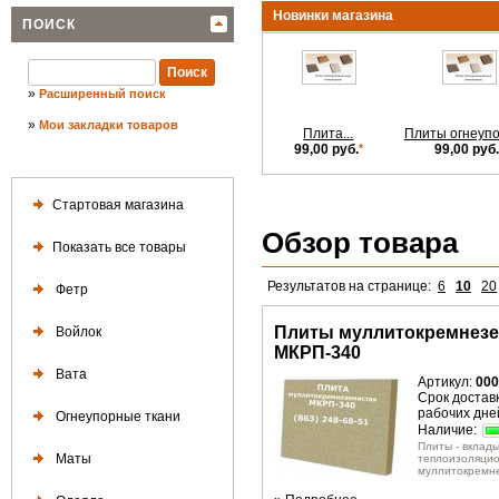
Новинки магазина
ПОИСК
»
Расширенный поиск
»
Мои закладки товаров
Плита...
Плиты огнеуп
99,00 руб.
*
99,00 руб.
Стартовая магазина
Обзор товара
Показать все товары
Результатов на странице:
6
10
20
Фетр
Плиты муллитокремнез
Войлок
МКРП-340
Вата
Артикул:
000
Срок доставк
рабочих дне
Огнеупорные ткани
Наличие:
Плиты - вклад
Маты
теплоизоляци
муллитокремне