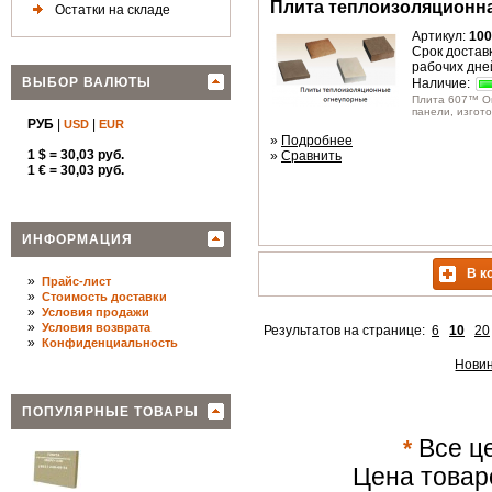
Плита теплоизоляционн
Остатки на складе
Артикул:
100
Срок доставк
рабочих дне
ВЫБОР ВАЛЮТЫ
Наличие:
Плита 607™ Оп
панели, изгото
РУБ
|
|
USD
EUR
»
Подробнее
1 $ = 30,03 руб.
»
Сравнить
1 € = 30,03 руб.
ИНФОРМАЦИЯ
В к
»
Прайс-лист
»
Стоимость доставки
»
Условия продажи
»
Условия возврата
Результатов на странице:
6
10
20
»
Конфиденциальность
Нови
ПОПУЛЯРНЫЕ ТОВАРЫ
*
Все це
Цена товар