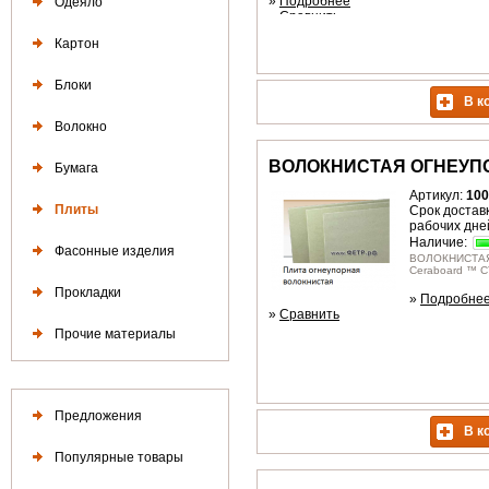
»
Подробнее
Одеяло
»
Сравнить
Картон
Блоки
В к
Волокно
ВОЛОКНИСТАЯ ОГНЕУП
Бумага
Артикул:
100
Плиты
Срок доставк
рабочих дне
Наличие:
Фасонные изделия
ВОЛОКНИСТА
Ceraboard ™ С
Прокладки
»
Подробне
»
Сравнить
Прочие материалы
Предложения
В к
Популярные товары