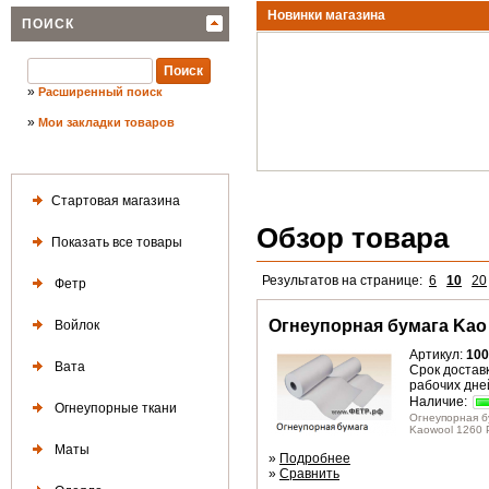
Новинки магазина
ПОИСК
»
Расширенный поиск
»
Мои закладки товаров
Стартовая магазина
Обзор товара
Показать все товары
Результатов на странице:
6
10
20
Фетр
Огнеупорная бумага Kao 
Войлок
Артикул:
100
Вата
Срок доставк
рабочих дне
Наличие:
Огнеупорные ткани
Огнеупорная б
Kaowool 1260 P
Маты
»
Подробнее
»
Сравнить